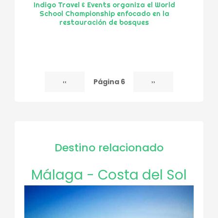
Indigo Travel & Events organiza el World
School Championship enfocado en la
restauración de bosques
Página 6
Página
‹‹
Siguiente
››
Paginación
anterior
página
Destino relacionado
Málaga - Costa del Sol