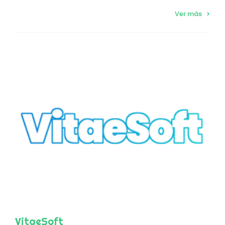
Ver más
VitaeSoft