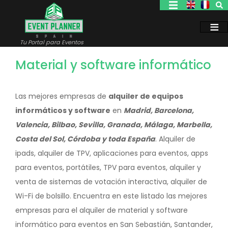
Pasar
al
contenido
principal
Tu Portal para Eventos
Material y software informático
Las mejores empresas de
alquiler de equipos
informáticos y software
en
Madrid, Barcelona,
Valencia, Bilbao, Sevilla, Granada, Málaga, Marbella,
Costa del Sol, Córdoba y toda España
. Alquiler de
ipads, alquiler de TPV, aplicaciones para eventos, apps
para eventos, portátiles, TPV para eventos, alquiler y
venta de sistemas de votación interactiva, alquiler de
Wi-Fi de bolsillo. Encuentra en este listado las mejores
empresas para el alquiler de material y software
informático para eventos en San Sebastián, Santander,