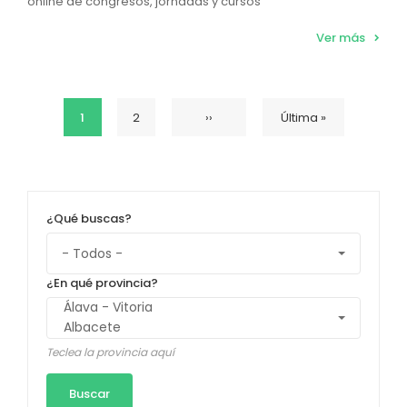
online de congresos, jornadas y cursos
Ver más
Página
1
Página
2
Siguiente
››
Última
Última »
Paginación
actual
página
página
¿Qué buscas?
¿En qué provincia?
Teclea la provincia aquí