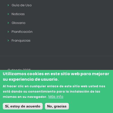
Guía de Uso
Noticias
Glosario
Planificación
Franquicias
© desde 2006
Utilizamos cookies en este sitio web para mejorar
su experiencia de usuario.
Al hacer clic en cualquier enlace de este sitio web usted nos
está dando su consentimiento para la instalación de las
Accede
Aviso Legal
Legal
Política de Cookies
Más info
mismas en su navegador.
Footer
Términos y condiciones
Contacto
Sí, estoy de acuerdo
No, gracias
menu