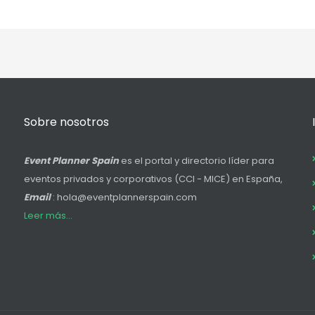
Sobre nosotros
Event Planner Spain
es el portal y directorio líder para
eventos privados y corporativos (CCI - MICE) en España,
Email
: hola@eventplannerspain.com
Leer más...