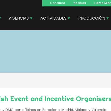
Contacto
Noticias
Hazte Mie
Navegacion
principal
AGENCIAS
ACTIVIDADES
PRODUCCIÓN
sh Event and Incentive Organise
 y DMC con oficinas en Barcelona, Madrid, Málaga y Valencia