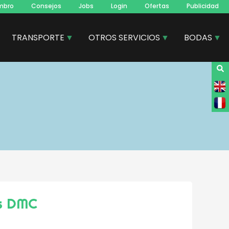
mbro
Consejos
Jobs
Login
Ofertas
Publicidad
TRANSPORTE
OTROS SERVICIOS
BODAS
rs DMC