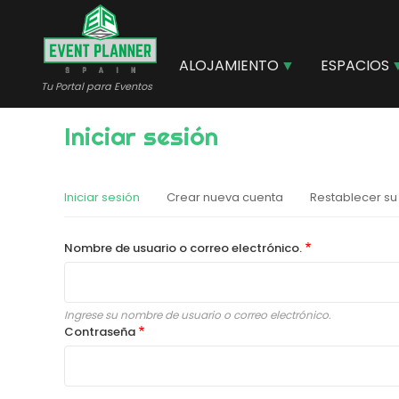
Pasar
al
contenido
ALOJAMIENTO
ESPACIOS
principal
Tu Portal para Eventos
Iniciar sesión
Iniciar sesión
Crear nueva cuenta
Restablecer su
Primary
tabs
Nombre de usuario o correo electrónico.
Ingrese su nombre de usuario o correo electrónico.
Contraseña