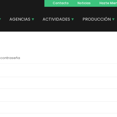
Contacto
Noticias
Hazte Mie
Navegacion
principal
AGENCIAS
ACTIVIDADES
PRODUCCIÓN
 contraseña