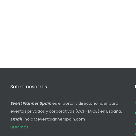
Sobre nosotros
Event Planner Spain
es el portal y directorio líder para
eventos privados y corporativos (CCI - MICE) en España,
Email
: hola@eventplannerspain.com
Leer más...