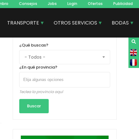
mbro
Consejos
Jobs
Login
Ofertas
Publicidad
TRANSPORTE
OTROS SERVICIOS
BODAS
¿Qué buscas?
¿En qué provincia?
Teclea la provincia aquí