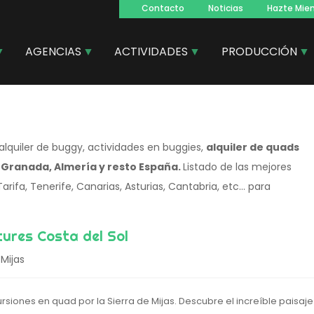
Contacto
Noticias
Hazte Mie
Navegacion
principal
AGENCIAS
ACTIVIDADES
PRODUCCIÓN
alquiler de buggy, actividades en buggies,
alquiler de quads
, Granada, Almería y resto España.
Listado de las mejores
rifa, Tenerife, Canarias, Asturias, Cantabria, etc... para
ures Costa del Sol
Mijas
siones en quad por la Sierra de Mijas. Descubre el increíble paisaje