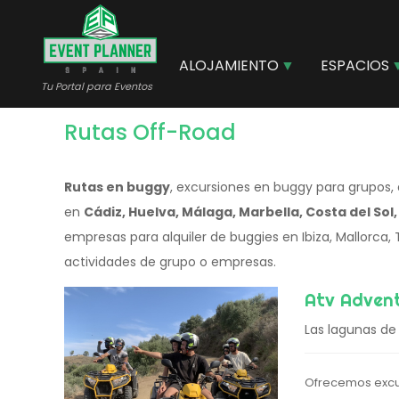
Pasar
al
contenido
ALOJAMIENTO
ESPACIOS
principal
Tu Portal para Eventos
Rutas Off-Road
Rutas en buggy
, excursiones en buggy para grupos, 
en
Cádiz, Huelva, Málaga, Marbella, Costa del Sol
empresas para alquiler de buggies en Ibiza, Mallorca, Ta
actividades de grupo o empresas.
Atv Advent
Las lagunas de 
Ofrecemos excur