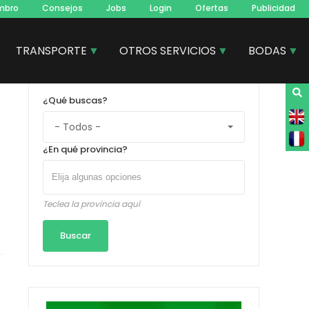
mbro
Consejos
Jobs
Login
Ofertas
Publicidad
TRANSPORTE
OTROS SERVICIOS
BODAS
¿Qué buscas?
¿En qué provincia?
Teclea la provincia aquí