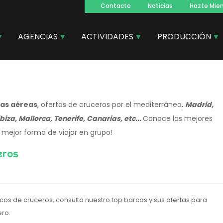
Contacto
Noticias
Hazte Mie
Navegacion
principal
AGENCIAS
ACTIVIDADES
PRODUCCIÓN
eas aéreas
, ofertas de cruceros por el mediterráneo,
Madrid,
biza, Mallorca, Tenerife, Canarias, etc...
Conoce las mejores
 mejor forma de viajar en grupo!
eros
cos de cruceros, consulta nuestro top barcos y sus ofertas para
ero.