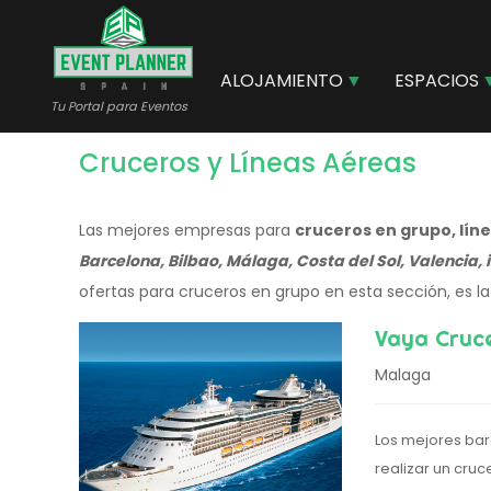
Pasar
al
contenido
ALOJAMIENTO
ESPACIOS
principal
Tu Portal para Eventos
Cruceros y Líneas Aéreas
Las mejores empresas para
cruceros en grupo, lín
Barcelona, Bilbao, Málaga, Costa del Sol, Valencia, i
ofertas para cruceros en grupo en esta sección, es la
Vaya Cruc
Malaga
Los mejores bar
realizar un cruc