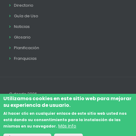
Directorio
Guía de Uso
Noticias
Glosario
Planificación
Franquicias
© desde 2006
Utilizamos cookies en este sitio web para mejorar
su experiencia de usuario.
Al hacer clic en cualquier enlace de este sitio web usted nos
está dando su consentimiento para la instalación de las
Accede
Aviso Legal
Legal
Política de Cookies
Más info
mismas en su navegador.
Footer
Términos y condiciones
Contacto