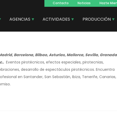
Contacto
Noticias
Hazte Mie
Navegacion
principal
AGENCIAS
ACTIVIDADES
PRODUCCIÓN
Madrid, Barcelona, Bilbao, Asturias, Mallorca, Sevilla, Granada
c..
Eventos pirotécnicos, efectos especiales, pirotecnias,
braciones, desarrollo de espectáculos pirotécnicos. Encuentra
fesional en Santander, San Sebastián, Ibiza, Tenerife, Canarias,
omiso.