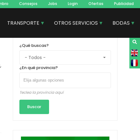
mbro
Consejos
Jobs
Login
Ofertas
Publicidad
TRANSPORTE
OTROS SERVICIOS
BODAS
¿Qué buscas?
,
¿En qué provincia?
Teclea la provincia aquí