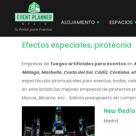
Pasar
al
contenido
ALOJAMIENTO
ESPACIOS
principal
Tu Portal para Eventos
Efectos especiales, pirotecnia
Empresas de
fuegos artificiales para eventos
en
Málaga, Marbella, Costa del Sol, Cádiz, Córdoba, et
espectáculos piromusicales para eventos, bodas, cele
en este listado las mejores empresas de pirotecnia pro
Murcia, Alicante, etc... Solicita presupuesto sin compr
New Media
Madrid