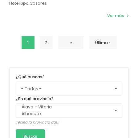
Hotel Spa Casares
Ver más
Página
1
Página
2
Siguiente
››
Última
Última »
Paginación
actual
página
página
¿Qué buscas?
¿En qué provincia?
Teclea la provincia aquí