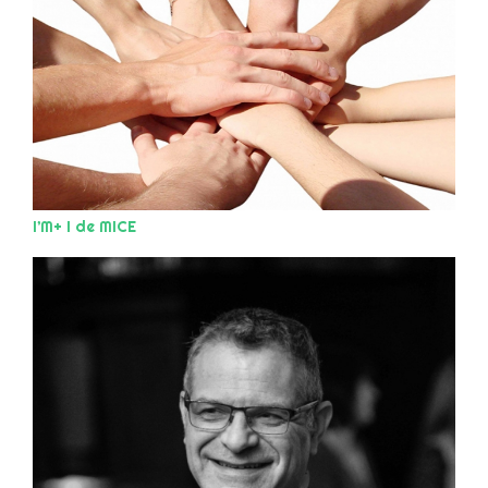
I’M+ I de MICE