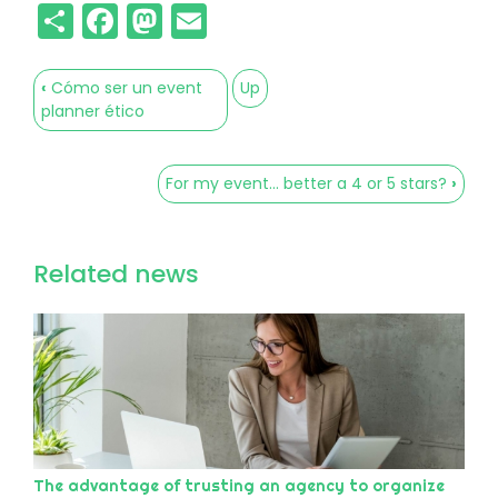
Share
Facebook
Mastodon
Email
‹
Cómo ser un event
Up
Book
planner ético
traversal
links
For my event... better a 4 or 5 stars?
›
for
Diferentes
Related news
combinaciones
de
menús
para
eventos
que
The advantage of trusting an agency to organize