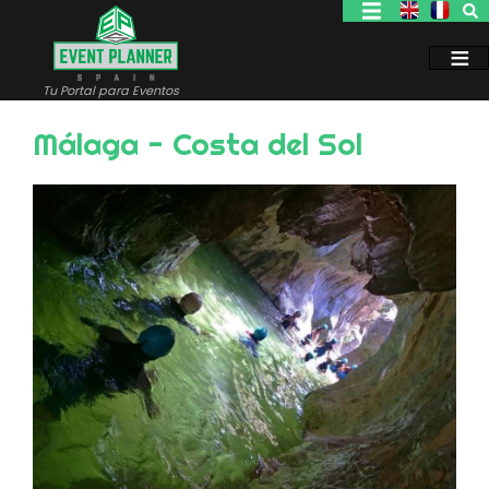
Pasar
al
contenido
principal
Tu Portal para Eventos
Málaga - Costa del Sol