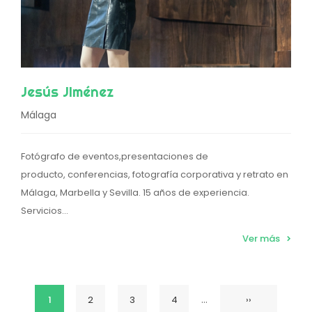
Jesús JIménez
Málaga
Fotógrafo de eventos,presentaciones de
producto, conferencias, fotografía corporativa y retrato en
Málaga, Marbella y Sevilla. 15 años de experiencia.
Servicios...
Ver más
…
Página
1
Página
2
Página
3
Página
4
Siguiente
››
Paginación