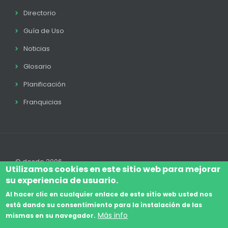
Directorio
Guía de Uso
Noticias
Glosario
Planificación
Franquicias
© desde 2006
Utilizamos cookies en este sitio web para mejorar
su experiencia de usuario.
Al hacer clic en cualquier enlace de este sitio web usted nos
está dando su consentimiento para la instalación de las
Accede
Aviso Legal
Legal
Política de Cookies
Más info
mismas en su navegador.
Footer
Términos y condiciones
Contacto