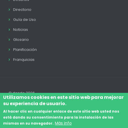
Directorio
Guía de Uso
Noticias
Glosario
Planificación
Franquicias
© desde 2006
Utilizamos cookies en este sitio web para mejorar
su experiencia de usuario.
Al hacer clic en cualquier enlace de este sitio web usted nos
está dando su consentimiento para la instalación de las
Accede
Aviso Legal
Legal
Política de Cookies
Más info
mismas en su navegador.