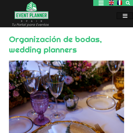
Pasar
al
contenido
principal
Tu Portal para Eventos
Organización de bodas,
wedding planners