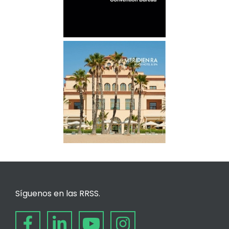
Síguenos en las RRSS.