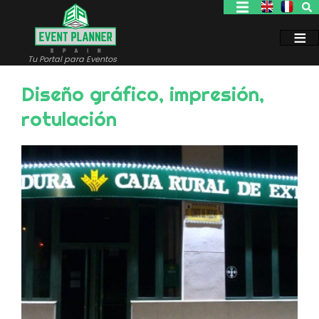
Pasar
al
contenido
principal
Tu Portal para Eventos
Diseño gráfico, impresión,
rotulación