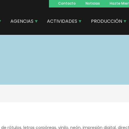
Contacto
Noticias
Hazte Mie
Navegacion
principal
AGENCIAS
ACTIVIDADES
PRODUCCIÓN
de rótulos, letras corpóreas, vinilo, neón, impresión digital, direct