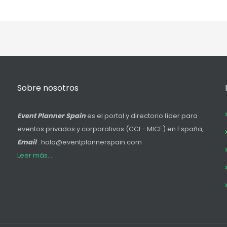
Sobre nosotros
Event Planner Spain
es el portal y directorio líder para
eventos privados y corporativos (CCI - MICE) en España,
Email
: hola@eventplannerspain.com
Leer más...