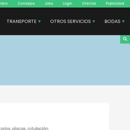
mbro
Consejos
Jobs
Login
Ofertas
Publicidad
TRANSPORTE
OTROS SERVICIOS
BODAS
orios, placas, rotulación.