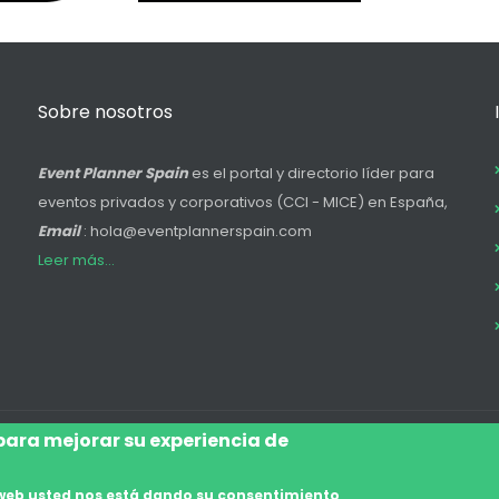
Sobre nosotros
Event Planner Spain
es el portal y directorio líder para
eventos privados y corporativos (CCI - MICE) en España,
Email
: hola@eventplannerspain.com
Leer más...
 para mejorar su experiencia de
Accede
Aviso Legal
Legal
Polí
Footer
io web usted nos está dando su consentimiento