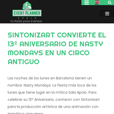
Pasar
al
contenido
principal
Tu Portal para Eventos
SINTONIZART CONVIERTE EL
13º ANIVERSARIO DE NASTY
MONDAYS EN UN CIRCO
ANTIGUO
Las noches de los lunes en Barcelona tienen un
nombre: Nasty Mondays. La fiesta más loca de los
lunes que tiene lugar en la mítica Sala Apolo. Para
celebrar su 13ª Aniversario, contaron con Sintonizart
para la producción artística de una animación con
temática cirquense.