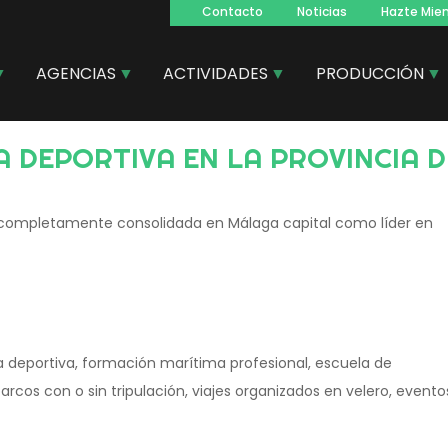
Contacto
Noticias
Hazte Mie
Navegacion
principal
AGENCIAS
ACTIVIDADES
PRODUCCIÓN
A DEPORTIVA EN LA PROVINCIA 
a completamente consolidada en Málaga capital como líder en
a deportiva, formación marítima profesional, escuela de
arcos con o sin tripulación, viajes organizados en velero, evento