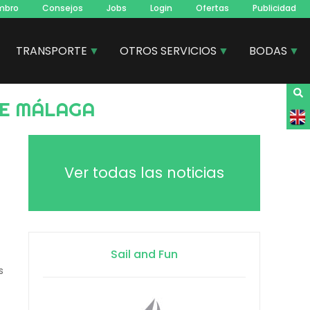
mbro
Consejos
Jobs
Login
Ofertas
Publicidad
TRANSPORTE
OTROS SERVICIOS
BODAS
DE MÁLAGA
Ver todas las noticias
Sail and Fun
s