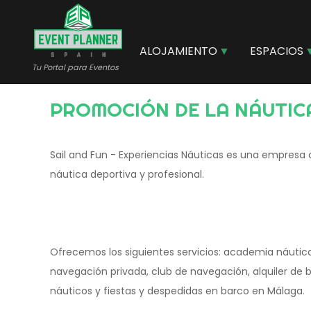
Pasar
al
contenido
ALOJAMIENTO
ESPACIOS
principal
Tu Portal para Eventos
PROMOCIÓN DE LA NÁUTIC
Sail and Fun - Experiencias Náuticas es una empres
náutica deportiva y profesional.
Ofrecemos los siguientes servicios: academia náutic
navegación privada, club de navegación, alquiler de b
náuticos y fiestas y despedidas en barco en Málaga.