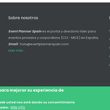
Sobre nosotros
Event Planner Spain
es el portal y directorio líder para
eventos privados y corporativos (CCI - MICE) en España,
Email
: hola@eventplannerspain.com
Leer más...
 para mejorar su experiencia de
Accede
Aviso Legal
Legal
Polí
Footer
io web usted nos está dando su consentimiento
menu
Más info
gador.