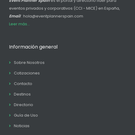
Event Planner Spain
es el portal y directorio líder para
eventos privados y corporativos (CCI - MICE) en España,
Email
: hola@eventplannerspain.com
Leer más...
Información general
Sobre Nosotros
Cotizaciones
Contacto
Destinos
Directorio
Guía de Uso
Noticias