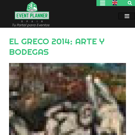
Pasar
al
contenido
principal
Tu Portal para Eventos
EL GRECO 2014: ARTE Y
BODEGAS
Image