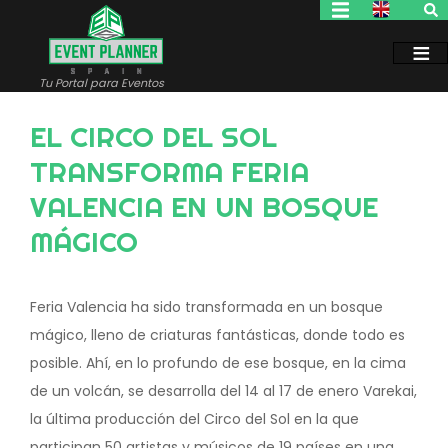
Pasar
al
contenido
principal
Tu Portal para Eventos
EL CIRCO DEL SOL
TRANSFORMA FERIA
VALENCIA EN UN BOSQUE
MÁGICO
Feria Valencia ha sido transformada en un bosque
mágico, lleno de criaturas fantásticas, donde todo es
posible. Ahí, en lo profundo de ese bosque, en la cima
de un volcán, se desarrolla del 14 al 17 de enero Varekai,
la última producción del Circo del Sol en la que
participan 50 artistas y músicos de 19 países en una