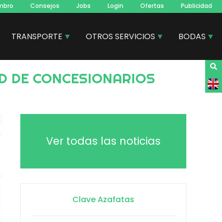
mbro
Consejos
Jobs
Login
Ofertas
Publicidad
TRANSPORTE
OTROS SERVICIOS
BODAS
Ver todas las noticias
Clave Azafatas