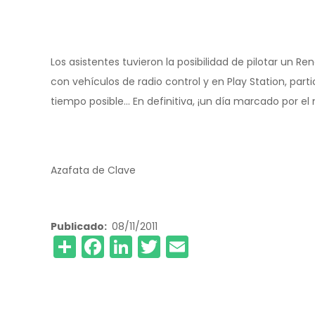
Los asistentes tuvieron la posibilidad de pilotar un Re
con vehículos de radio control y en Play Station, par
tiempo posible… En definitiva, ¡un día marcado por el
Azafata de Clave
Publicado
08/11/2011
Share
Facebook
LinkedIn
Twitter
Email