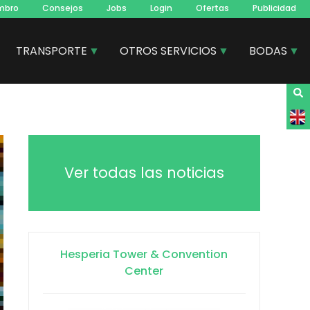
mbro
Consejos
Jobs
Login
Ofertas
Publicidad
TRANSPORTE
OTROS SERVICIOS
BODAS
Ver todas las noticias
Hesperia Tower & Convention
Center