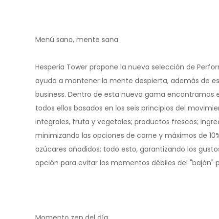
Menú sano, mente sana
Hesperia Tower propone la nueva selección de Perf
ayuda a mantener la mente despierta, además de estimu
business. Dentro de esta nueva gama encontramos el
todos ellos basados en los seis principios del movimi
integrales, fruta y vegetales; productos frescos; ing
minimizando las opciones de carne y máximos de 10%
azúcares añadidos; todo esto, garantizando los gustos
opción para evitar los momentos débiles del "bajón" 
Momento zen del día