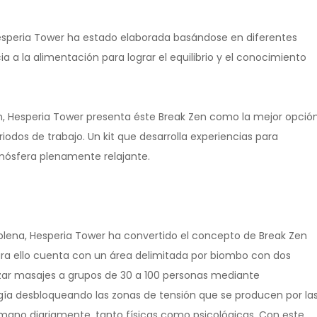
esperia Tower ha estado elaborada basándose en diferentes
a a la alimentación para lograr el equilibrio y el conocimiento
 zen, Hesperia Tower presenta éste Break Zen como la mejor opció
riodos de trabajo. Un kit que desarrolla experiencias para
atmósfera plenamente relajante.
n plena, Hesperia Tower ha convertido el concepto de Break Zen
Para ello cuenta con un área delimitada por biombo con dos
izar masajes a grupos de 30 a 100 personas mediante
rgía desbloqueando las zonas de tensión que se producen por la
humano diariamente, tanto físicas como psicológicas. Con este