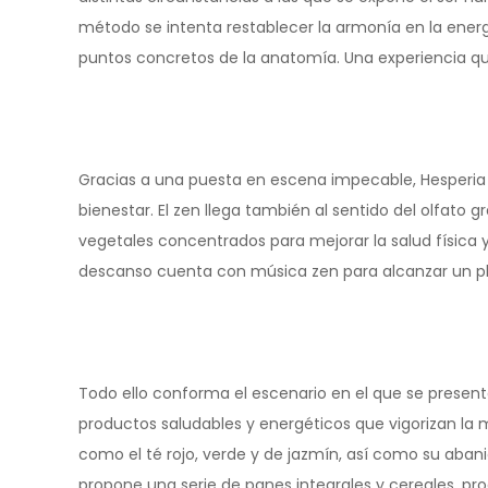
método se intenta restablecer la armonía en la ener
puntos concretos de la anatomía. Una experiencia que d
Gracias a una puesta en escena impecable, Hesperia 
bienestar. El zen llega también al sentido del olfato g
vegetales concentrados para mejorar la salud física y
descanso cuenta con música zen para alcanzar un ple
Todo ello conforma el escenario en el que se presen
productos saludables y energéticos que vigorizan la 
como el té rojo, verde y de jazmín, así como su abani
propone una serie de panes integrales y cereales, pr