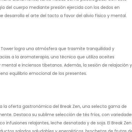
gía del cuerpo mediante presión ejercida con los dedos en
esarrolla el arte del tacto a favor del alivio físico y mental.
Tower logra una atmósfera que trasmite tranquilidad y
racias a la aromaterapia, una técnica que utiliza aceites
 mental e inciensos tibetanos. Además, la sesión de relajación y
no equilibrio emocional de los presentes.
ta la oferta gastronómica del Break Zen, una selecta gama de
mente. Destaca su sublime selección de tés fríos, con variedade
co infusiones relajantes, leche desnatada y de soja. El Break Zen
oductos salados saludables y energéticos, brochetas de frutas d