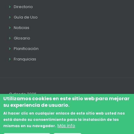
Directorio
Guía de Uso
Noticias
Glosario
Planificación
Franquicias
© desde 2006
Utilizamos cookies en este sitio web para mejorar
su experiencia de usuario.
Al hacer clic en cualquier enlace de este sitio web usted nos
está dando su consentimiento para la instalación de las
Accede
Aviso Legal
Legal
Política de Cookies
Más info
mismas en su navegador.
Footer
Términos y condiciones
Contacto