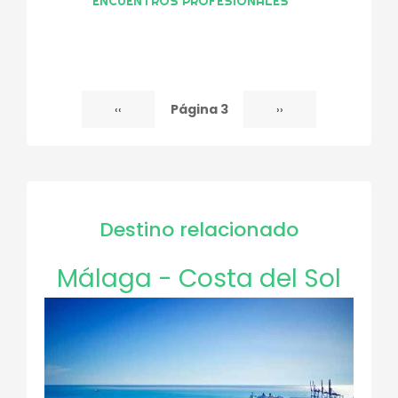
ENCUENTROS PROFESIONALES
Página 3
Página
‹‹
Siguiente
››
Paginación
anterior
página
Destino relacionado
Málaga - Costa del Sol