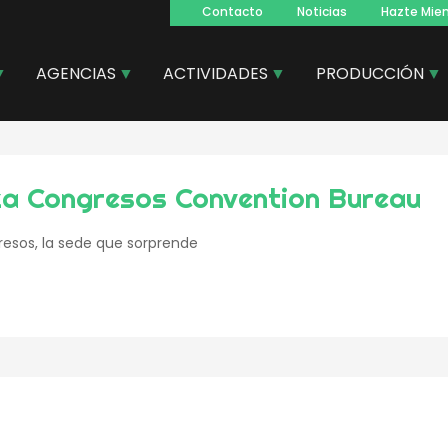
Contacto
Noticias
Hazte Mie
Navegacion
principal
AGENCIAS
ACTIVIDADES
PRODUCCIÓN
a Congresos Convention Bureau
esos, la sede que sorprende