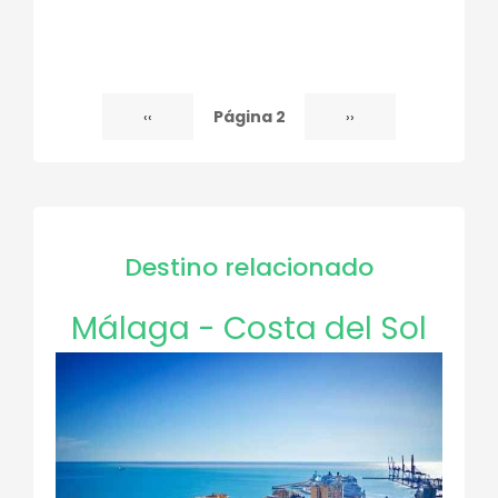
Página 2
Página
‹‹
Siguiente
››
Paginación
anterior
página
Destino relacionado
Málaga - Costa del Sol