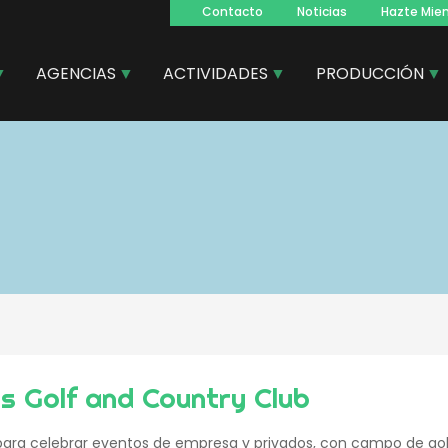
Contacto
Noticias
Hazte Mie
Navegacion
principal
AGENCIAS
ACTIVIDADES
PRODUCCIÓN
as Golf and Country Club
ra celebrar eventos de empresa y privados, con campo de golf,