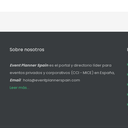
Sobre nosotros
Event Planner Spain
es el portal y directorio líder para
eventos privados y corporativos (CCI - MICE) en España,
Email
: hola@eventplannerspain.com
Leer más...