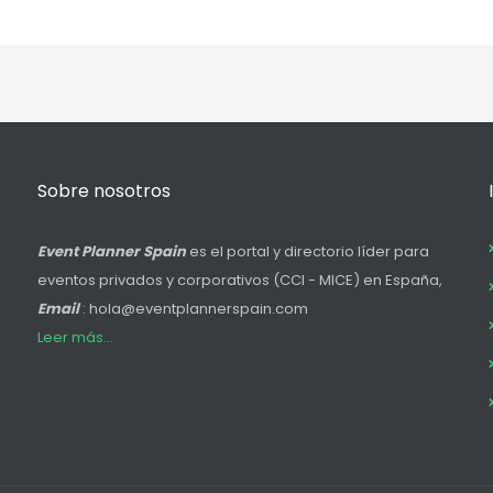
Sobre nosotros
Event Planner Spain
es el portal y directorio líder para
eventos privados y corporativos (CCI - MICE) en España,
Email
: hola@eventplannerspain.com
Leer más...