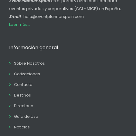
Event Planner Spain
es el portal y directorio líder para
eventos privados y corporativos (CCI - MICE) en España,
Email
: hola@eventplannerspain.com
Leer más...
Información general
Sobre Nosotros
Cotizaciones
Contacto
Destinos
Directorio
Guía de Uso
Noticias