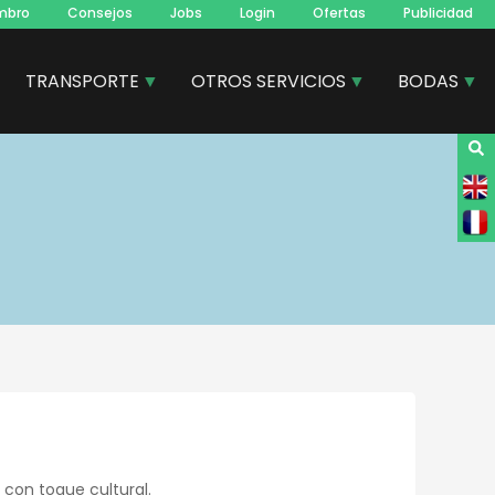
mbro
Consejos
Jobs
Login
Ofertas
Publicidad
TRANSPORTE
OTROS SERVICIOS
BODAS
con toque cultural.