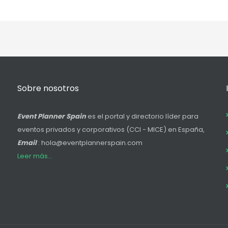
Sobre nosotros
Event Planner Spain
es el portal y directorio líder para
eventos privados y corporativos (CCI - MICE) en España,
Email
: hola@eventplannerspain.com
Leer más...