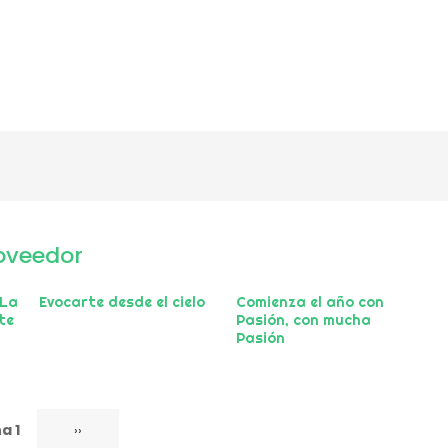
oveedor
 La
Evocarte desde el cielo
Comienza el año con
te
Pasión, con mucha
Pasión
a 1
Siguiente
››