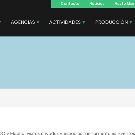
Contacto
Noticias
Hazte Mie
Navegacion
principal
AGENCIAS
ACTIVIDADES
PRODUCCIÓN
O y Madrid. Visitas privadas y espacios monumentales. Eventos 