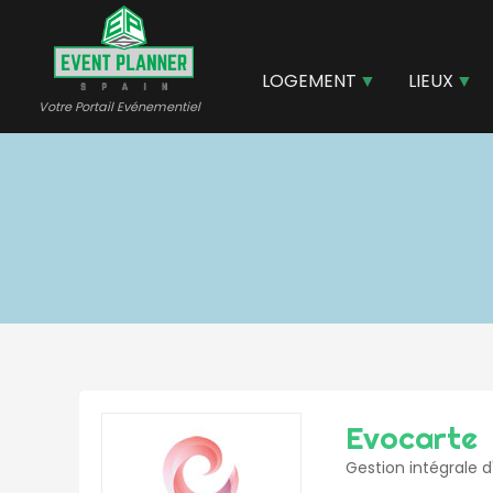
Aller
au
contenu
LOGEMENT
LIEUX
principal
Votre Portail Evénementiel
Evocarte
Gestion intégrale d