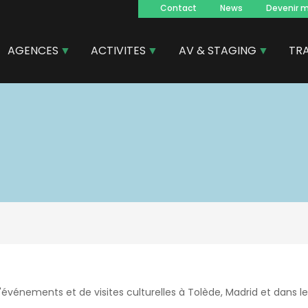
Contact
News
Devenir 
Navegacion
principal
AGENCES
ACTIVITES
AV & STAGING
TR
'événements et de visites culturelles à Tolède, Madrid et dans le