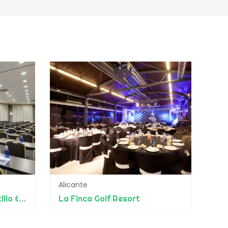
Alicante
Barceló Jerez Montecastillo & Convention Center
La Finca Golf Resort