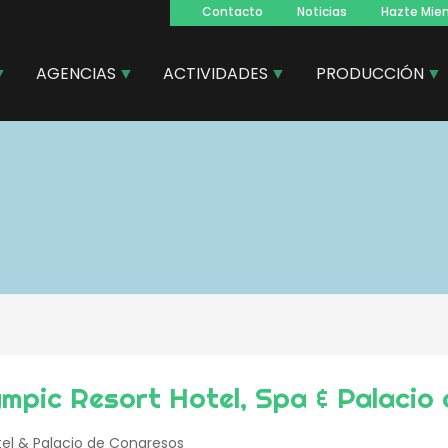
Contacto
Noticias
Hazte Mie
Navegacion
principal
AGENCIAS
ACTIVIDADES
PRODUCCIÓN
ympic Resort Hotel, Spa & Palacio
el & Palacio de Congresos