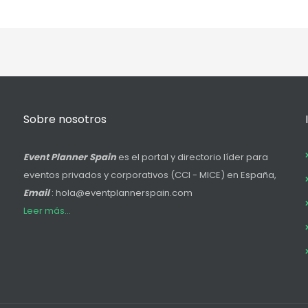
Sobre nosotros
Event Planner Spain
es el portal y directorio líder para
eventos privados y corporativos (CCI - MICE) en España,
Email
: hola@eventplannerspain.com
Leer más...