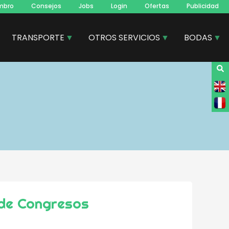
mbro
Consejos
Jobs
Login
Ofertas
Publicidad
TRANSPORTE
OTROS SERVICIOS
BODAS
 de Congresos