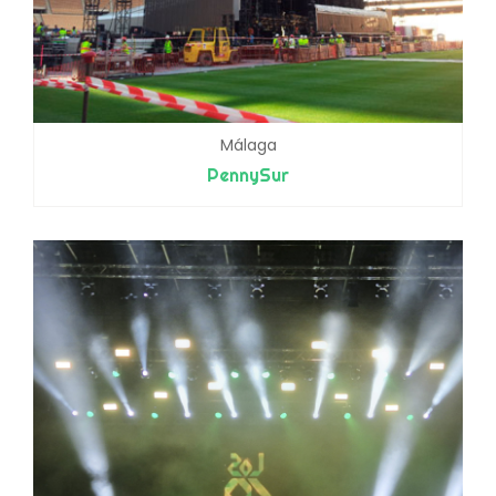
Málaga
PennySur