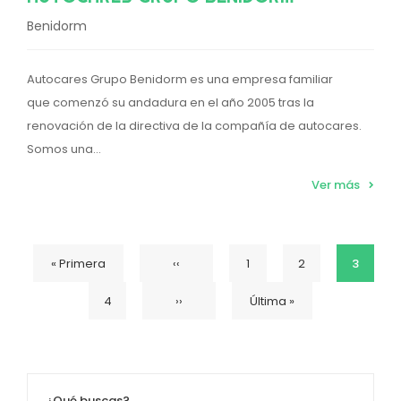
Benidorm
Autocares Grupo Benidorm es una empresa familiar
que comenzó su andadura en el año 2005 tras la
renovación de la directiva de la compañía de autocares.
Somos una...
Ver más
Primera
« Primera
Página
‹‹
Página
1
Página
2
Página
3
Paginación
Página
4
Siguiente
››
Última
Última »
página
anterior
actual
página
página
¿Qué buscas?