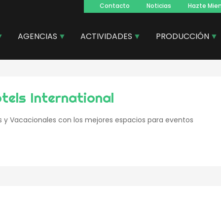
Contacto
Noticias
Hazte Mie
Navegacion
principal
AGENCIAS
ACTIVIDADES
PRODUCCIÓN
tels International
s y Vacacionales con los mejores espacios para eventos