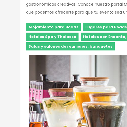
gastronómicas creativas. Conoce nuestro portal Mel
que podemos ofrecerte para que tu evento sea un
Alojamiento para Bodas
Lugares para Bodas
Hoteles Spa y Thalasso
Hoteles con Encanto,
Salas y salones de reuniones, banquetes