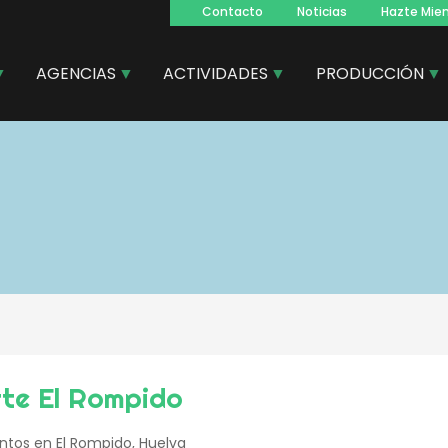
Contacto
Noticias
Hazte Mie
Navegacion
principal
AGENCIAS
ACTIVIDADES
PRODUCCIÓN
rte El Rompido
entos en El Rompido, Huelva