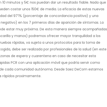
n 10 minutos y 5€ nos puedan dar un resultado fiable. Nada que
pueden costar unos 150€ de media. La eficacia de estas nuevas
lidad del 97’1% (porcentaje de concordancia positiva) y una
negativo) en los 7 primeros días de aparición de síntomas. La
puede estar muy próxima. De esta manera siempre acompañadas
scarilla y manos) podremos ofrecer mayor tranquilidad a los
pruebas rápidas, va sujeta a unos protocolos para la toma de
ogida, debe ser realizada por profesionales de la salud (en este
), zonas de espera y cuarentena en caso de necesitar esta
ápidas PCR con una aplicación móvil que podría servir como
VID de cada comunidad autónoma. Desde Saez DeCom estamos
ts rápidos proximamente.