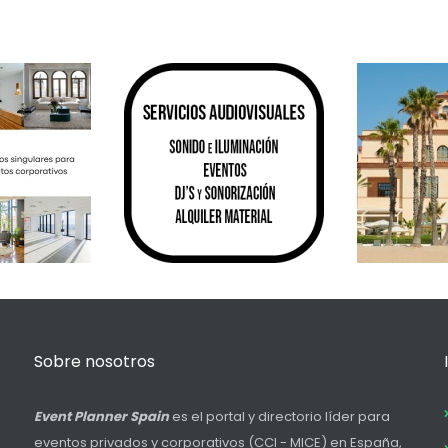
Sobre nosotros
Event Planner Spain
es el portal y directorio líder para
eventos privados y corporativos (CCI - MICE) en España,