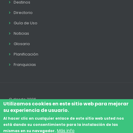
Destinos
Directorio
Guía de Uso
Noticias
Glosario
Planificación
Franquicias
© desde 2006
Utilizamos cookies en este sitio web para mejorar
su experiencia de usuario.
Al hacer clic en cualquier enlace de este sitio web usted nos
está dando su consentimiento para la instalación de las
Accede
Aviso Legal
Legal
Política de Cookies
Más info
mismas en su navegador.