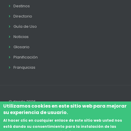
Destinos
Directorio
Guía de Uso
Noticias
Glosario
Planificación
Franquicias
© desde 2006
Utilizamos cookies en este sitio web para mejorar
su experiencia de usuario.
Al hacer clic en cualquier enlace de este sitio web usted nos
está dando su consentimiento para la instalación de las
Accede
Aviso Legal
Legal
Política de Cookies