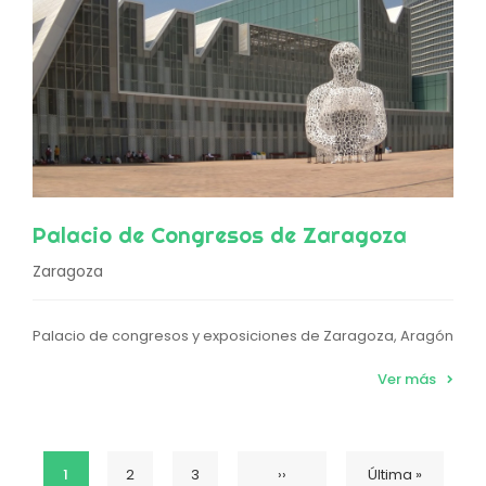
Palacio de Congresos de Zaragoza
Zaragoza
Palacio de congresos y exposiciones de Zaragoza, Aragón
Ver más
Página
1
Página
2
Página
3
Siguiente
››
Última
Última »
Paginación