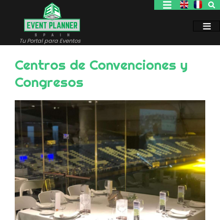
Pasar
al
contenido
principal
Tu Portal para Eventos
Centros de Convenciones y
Congresos