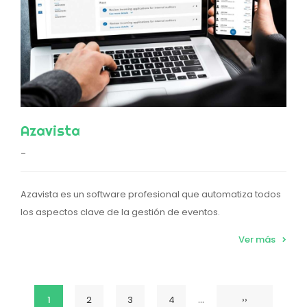
Azavista
-
Azavista es un software profesional que automatiza todos
los aspectos clave de la gestión de eventos.
Ver más
…
Página
1
Página
2
Página
3
Página
4
Siguiente
››
Paginación