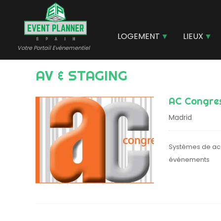
Aller
au
contenu
LOGEMENT
LIEUX
principal
Votre Portail Evénementiel
AV & STAGING
AC Congre
Madrid
Systèmes de accr
événements