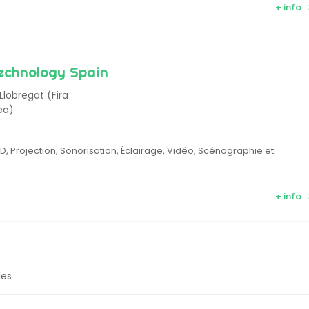
+ info
echnology Spain
Llobregat (Fira
ea)
ED, Projection, Sonorisation, Éclairage, Vidéo, Scénographie et
+ info
les