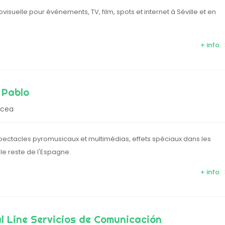
visuelle pour événements, TV, film, spots et internet à Séville et en
+ info
 Pablo
rcea
 spectacles pyromusicaux et multimédias, effets spéciaux dans les
 le reste de l'Espagne.
+ info
l Line Servicios de Comunicación