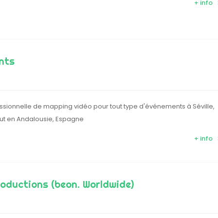
+ info
ents
essionnelle de mapping vidéo pour tout type d'événements à Séville,
ut en Andalousie, Espagne
+ info
oductions (beon. Worldwide)