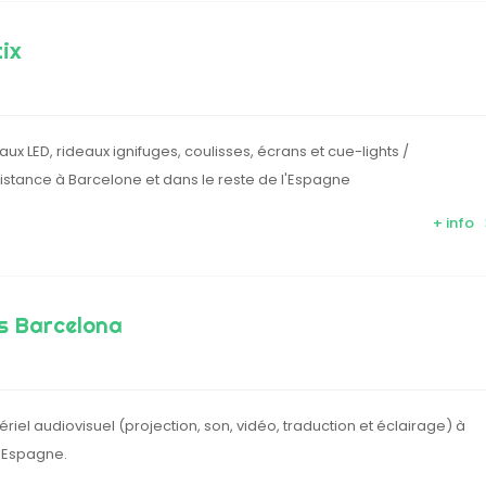
tix
aux LED, rideaux ignifuges, coulisses, écrans et cue-lights /
distance à Barcelone et dans le reste de l'Espagne
+ info
s Barcelona
riel audiovisuel (projection, son, vidéo, traduction et éclairage) à
 Espagne.