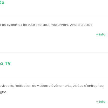
te
e de systèmes de vote interactif, PowerPoint, Android et IOS
+ info
a TV
visuelle, réalisation de vidéos d'événements, vidéos d'entreprise,
agne
+ info