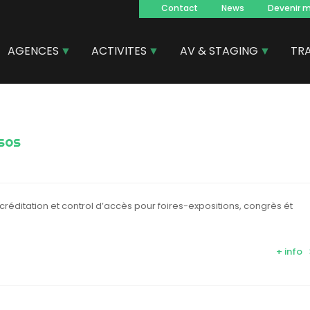
Contact
News
Devenir 
Navegacion
principal
AGENCES
ACTIVITES
AV & STAGING
TR
sos
éditation et control d’accès pour foires-expositions, congrès ét
+ info