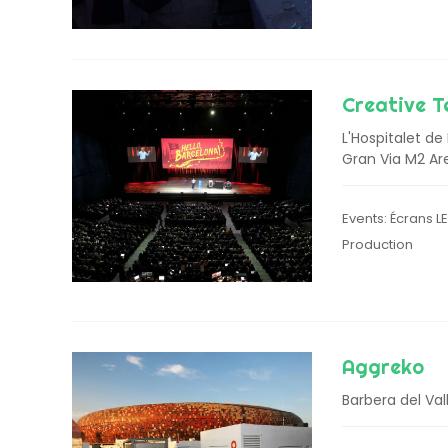
Creative T
L'Hospitalet de 
Gran Via M2 Ar
Events: Écrans L
Production
Aggreko
Barbera del Val