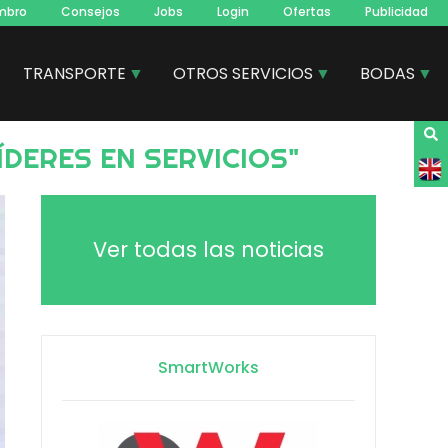
mbro
Consejos
Jobs
Login
Ofertas
Publicidad
TRANSPORTE
OTROS SERVICIOS
BODAS
DERES EN SERVICIOS"
Ver todas las noticias
SmartWorks