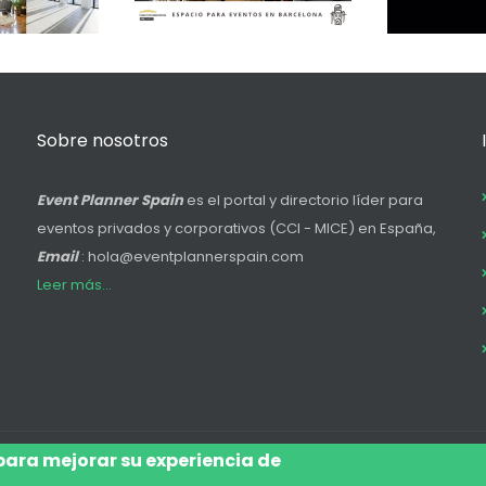
Sobre nosotros
Event Planner Spain
es el portal y directorio líder para
eventos privados y corporativos (CCI - MICE) en España,
Email
: hola@eventplannerspain.com
Leer más...
 para mejorar su experiencia de
Accede
Aviso Legal
Legal
Polí