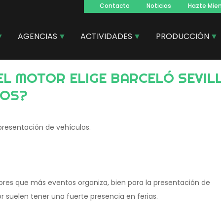
Contacto
Noticias
Hazte Mie
Navegacion
principal
AGENCIAS
ACTIVIDADES
PRODUCCIÓN
LOS?
 presentación de vehículos.
ctores que más eventos organiza, bien para la presentación de
r suelen tener una fuerte presencia en ferias.