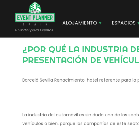
Pasar
al
contenido
ALOJAMIENTO
ESPACIOS
principal
Tu Portal para Eventos
¿POR QUÉ LA INDUSTRIA DEL MOTOR ELIGE BARCELÓ SEVILLA RENACIMIENTO PARA LA
PRESENTACIÓN DE VEHÍCU
Barceló Sevilla Renacimiento, hotel referente para la
La industria del automóvil es sin duda uno de los se
vehículos o bien, porque las compañías de este secto