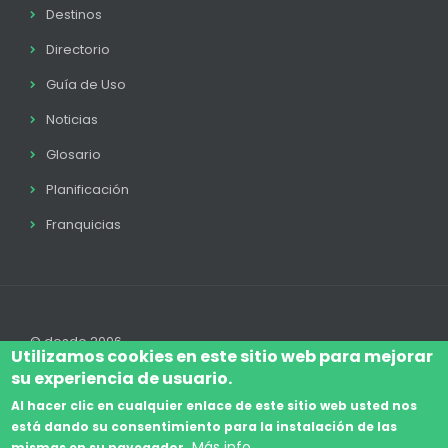
Destinos
Directorio
Guía de Uso
Noticias
Glosario
Planificación
Franquicias
© desde 2006
Utilizamos cookies en este sitio web para mejorar
su experiencia de usuario.
Al hacer clic en cualquier enlace de este sitio web usted nos
está dando su consentimiento para la instalación de las
Accede
Aviso Legal
Legal
Política de Cookies
Más info
mismas en su navegador.