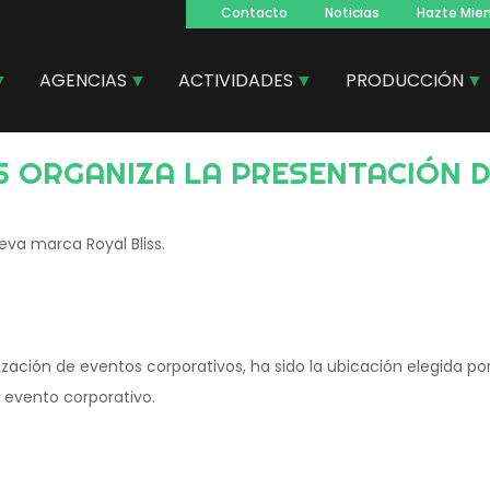
Contacto
Noticias
Hazte Mie
Navegacion
principal
AGENCIAS
ACTIVIDADES
PRODUCCIÓN
S ORGANIZA LA PRESENTACIÓN D
va marca Royal Bliss.
zación de eventos corporativos, ha sido la ubicación elegida po
 evento corporativo.