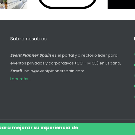
Sobre nosotros
Event Planner Spain
es el portal y directorio líder para
eventos privados y corporativos (CCI - MICE) en España,
Email
: hola@eventplannerspain.com
Leer más...
 para mejorar su experiencia de
Accede
Aviso Legal
Legal
Polí