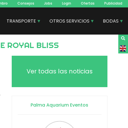
mbro
Consejos
Jobs
Login
Ofertas
Publicidad
TRANSPORTE
OTROS SERVICIOS
BODAS
E ROYAL BLISS
Ver todas las noticias
r
Palma Aquarium Eventos