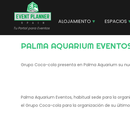
Pasar
al
contenido
ALOJAMIENTO
ESPACIOS
principal
Tu Portal para Eventos
PALMA AQUARIUM EVENTO
Grupo Coca-cola presenta en Palma Aquarium su nue
Palma Aquarium Eventos, habitual sede para la organi
el Grupo Coca-cola para la organización de su último