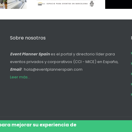
Sobre nosotros
Event Planner Spain
es el portal y directorio líder para
eventos privados y corporativos (CCI - MICE) en España,
Email
: hola@eventplannerspain.com
Leer más...
 para mejorar su experiencia de
Accede
Aviso Legal
Legal
Polí