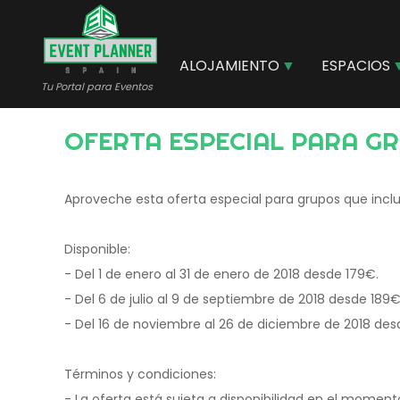
Pasar
al
contenido
ALOJAMIENTO
ESPACIOS
principal
Tu Portal para Eventos
OFERTA ESPECIAL PARA G
Aproveche esta oferta especial para grupos que incl
Disponible:
- Del 1 de enero al 31 de enero de 2018 desde 179€.
- Del 6 de julio al 9 de septiembre de 2018 desde 189€
- Del 16 de noviembre al 26 de diciembre de 2018 des
Términos y condiciones:
- La oferta está sujeta a disponibilidad en el momento