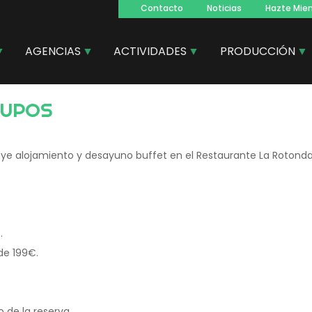
Contacto
Noticias
Hazte Mie
Navegacion
principal
AGENCIAS
ACTIVIDADES
PRODUCCIÓN
RUPOS
uye alojamiento y desayuno buffet en el Restaurante La Rotonda
.
de 199€.
 de la reserva.