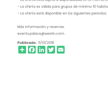
- La oferta es válida para grupos de mínimo 10 habit
- La oferta está disponible en los siguientes periodos:
Más información y reservas:
events.palace@westin.com.
Publicado
11/01/2018
Share
Facebook
LinkedIn
Twitter
Email