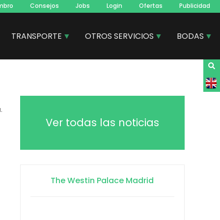
mbro
Consejos
Jobs
Login
Ofertas
Publicidad
TRANSPORTE
OTROS SERVICIOS
BODAS
.
Ver todas las noticias
The Westin Palace Madrid